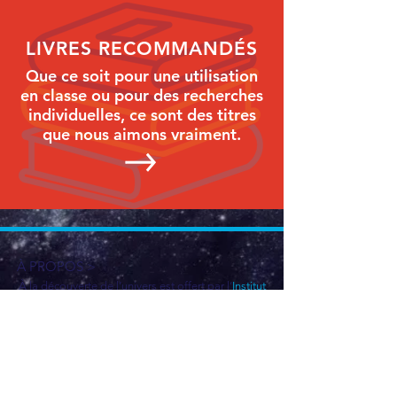
LIVRES RECOMMANDÉS
Que ce soit pour une utilisation
en classe ou pour des recherches
individuelles, ce sont des titres
que nous aimons vraiment.
À PROPOS >
À la découverte de l’univers est offert par l’
Institut
Dunlap d’astronomie et astrophysique
et
la
Société canadienne d’astronomie
en
collaboration avec le
Centre de recherche en
astrophysique du Québec
.
DEVENEZ AMBASSADEUR·RICE