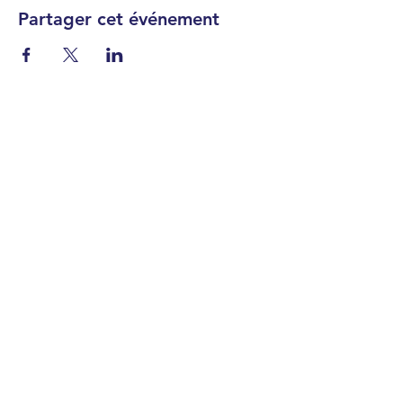
Partager cet événement
À PROPOS >
À la découverte de l’univers est offert par l’
Institut
Dunlap d’astronomie et astrophysique
et
la
Société canadienne d’astronomie
en
collaboration avec le
Centre de recherche en
astrophysique du Québec
.
DEVENEZ AMBASSADEUR·RICE
LISTE DE PARTENAIRES
S'ABONNER À L'INFOLETTRE