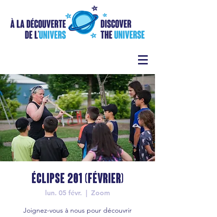
Éclipse 201 (février)
lun. 05 févr.
  |  
Zoom
Joignez-vous à nous pour découvrir