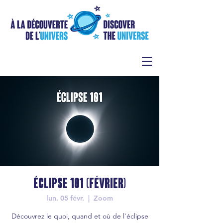
Éclipse 101 (février)
lun. 05 févr.
  |  
Zoom
Découvrez le quoi, quand et où de l'éclipse