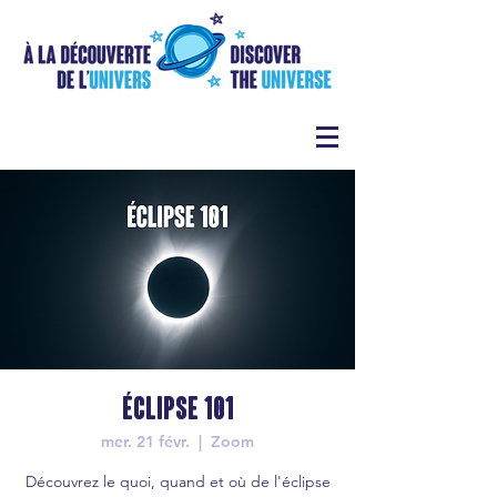
Éclipse 101
mer. 21 févr.
  |  
Zoom
Découvrez le quoi, quand et où de l'éclipse