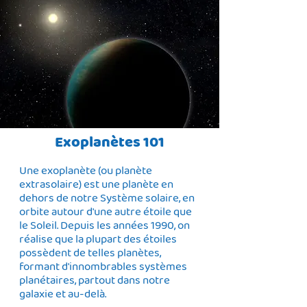
Exoplanètes 101
Une exoplanète (ou planète
extrasolaire) est une planète en
dehors de notre Système solaire, en
orbite autour d'une autre étoile que
le Soleil. Depuis les années 1990, on
réalise que la plupart des étoiles
possèdent de telles planètes,
formant d'innombrables systèmes
planétaires, partout dans notre
galaxie et au-delà.