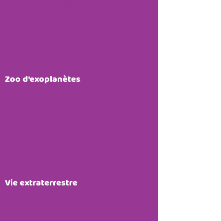
-
Pistes de réflexion
-
Questions quiz
-
Biographies des scientifiques
Zoo d'exoplanètes
Vie extraterrestre