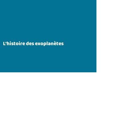
L’histoire des exoplanètes
Y a-t-il de la vie ailleurs que sur Terre?